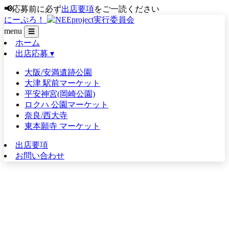
📢
応募前に必ず
出店要項
をご一読ください
にーぷろ！
menu
☰
ホーム
出店応募 ▾
大阪/安満遺跡公園
大津 駅前マーケット
平安神宮(岡崎公園)
ロクハ 公園マーケット
奈良/西大寺
東本願寺 マーケット
出店要項
お問い合わせ